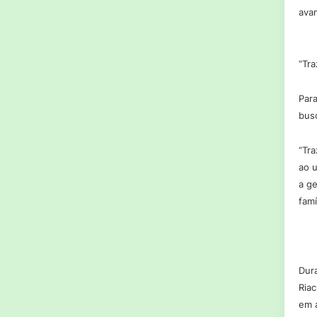
avan
“Tr
Par
bus
“Tr
ao 
a g
famí
Dur
Ria
em a