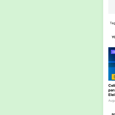
Ta
Y
D
Cel
par
Ele
Augu
P