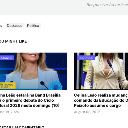
Responsive Advertise
gs
Destaque
Política
OU MIGHT LIKE
ESTAQUE
DESTAQUE
ina Leão estará na Band Brasília
Celina Leão realiza mudanç
a o primeiro debate do Ciclo
comando da Educação do D
itoral 2026 neste domingo (10)
Peixoto assume o cargo
st 08, 2026
August 08, 2026
OSTAR UM COMENTÁRIO