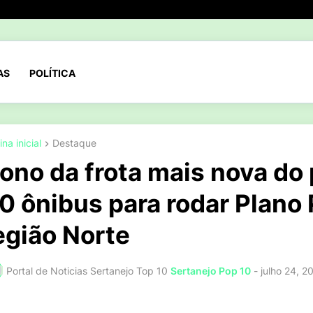
AS
POLÍTICA
na inicial
Destaque
ono da frota mais nova do 
0 ônibus para rodar Plano P
egião Norte
Portal de Noticias Sertanejo Top 10
Sertanejo Pop 10
-
julho 24, 2