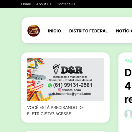
Home
About Us
Contact Us
INÍCIO
DISTRITO FEDERAL
NOTÍCI
Pági
D
4
r
VOCÊ ESTÁ PRECISANDO DE
ELETRICISTA? ACESSE