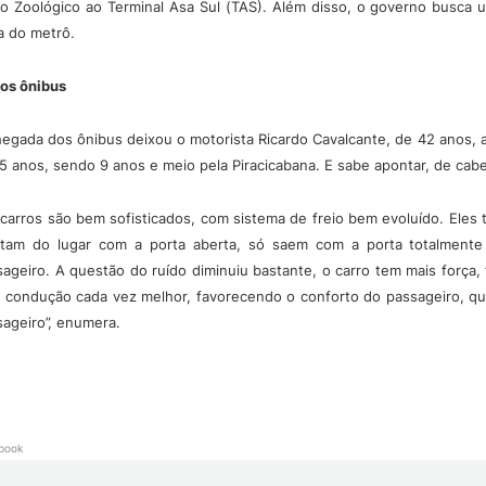
a o Zoológico ao Terminal Asa Sul (TAS). Além disso, o governo busca 
a do metrô.
os ônibus
hegada dos ônibus deixou o motorista Ricardo Cavalcante, de 42 anos, 
5 anos, sendo 9 anos e meio pela Piracicabana. E sabe apontar, de cab
 carros são bem sofisticados, com sistema de freio bem evoluído. Ele
stam do lugar com a porta aberta, só saem com a porta totalmente
ageiro. A questão do ruído diminuiu bastante, o carro tem mais força,
 condução cada vez melhor, favorecendo o conforto do passageiro, que
sageiro”, enumera.
book