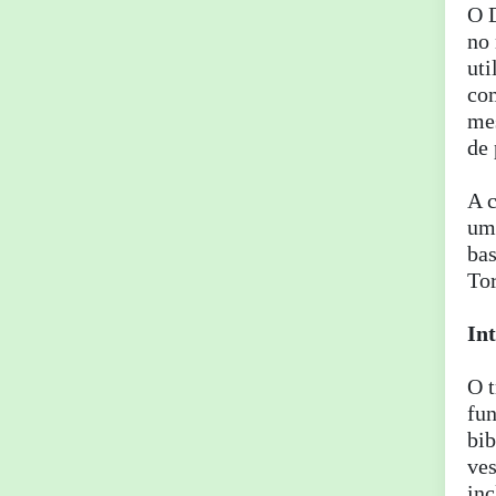
O D
no
uti
com
mes
de 
A c
um
bas
To
Int
O t
fun
bib
ves
inc