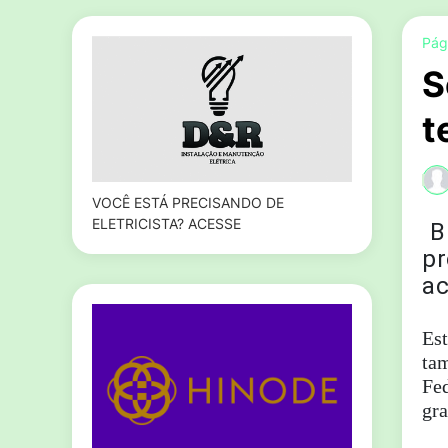
Pági
S
t
VOCÊ ESTÁ PRECISANDO DE
ELETRICISTA? ACESSE
B
pr
ac
Est
tam
Fed
gra