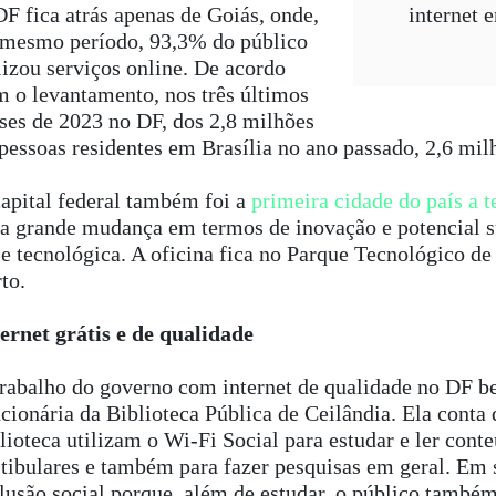
F fica atrás apenas de Goiás, onde,
internet 
 mesmo período, 93,3% do público
lizou serviços online. De acordo
 o levantamento, nos três últimos
es de 2023 no DF, dos 2,8 milhões
pessoas residentes em Brasília no ano passado, 2,6 milh
apital federal também foi a
primeira cidade do país a t
a grande mudança em termos de inovação e potencial s
e tecnológica. A oficina fica no Parque Tecnológico de 
rto.
ernet grátis e de qualidade
rabalho do governo com internet de qualidade no DF be
cionária da Biblioteca Pública de Ceilândia. Ela conta 
lioteca utilizam o Wi-Fi Social para estudar e ler cont
tibulares e também para fazer pesquisas em geral. Em 
lusão social porque, além de estudar, o público també