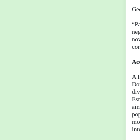
Geo
“Pa
neg
nov
con
Ac
A 
Dom
div
Est
ain
po
mor
int