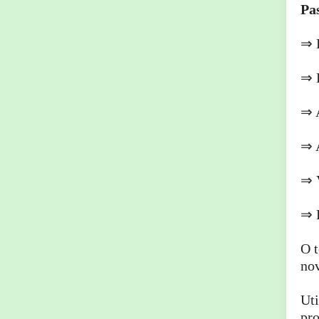
Pa
⇒ L
⇒ 
⇒ A
⇒ A
⇒ V
⇒ P
O t
nov
Uti
pro