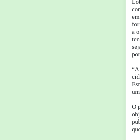
Lob
com
em
for
a o
ten
sej
por
“A 
cid
Est
uma
O p
obj
pub
que