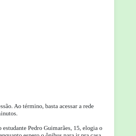
são. Ao término, basta acessar a rede
inutos.
o estudante Pedro Guimarães, 15, elogia o
nquanto espero o ônibus para ir pra casa.