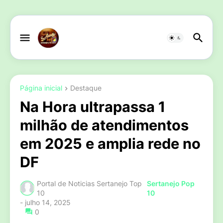
Página inicial
Destaque
Na Hora ultrapassa 1
milhão de atendimentos
em 2025 e amplia rede no
DF
Portal de Noticias Sertanejo Top
Sertanejo Pop
10
10
-
julho 14, 2025
0