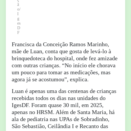
ã
o/
I
g
es
D
F
Francisca da Conceição Ramos Marinho,
mãe de Luan, conta que gosta de levá-lo à
brinquedoteca do hospital, onde fez amizade
com outras crianças. “No início ele chorava
um pouco para tomar as medicações, mas
agora já se acostumou”, explica.
Luan é apenas uma das centenas de crianças
recebidas todos os dias nas unidades do
IgesDF. Foram quase 30 mil, em 2025,
apenas no HRSM. Além de Santa Maria, há
ala de pediatria nas UPAs de Sobradinho,
São Sebastião, Ceilândia I e Recanto das