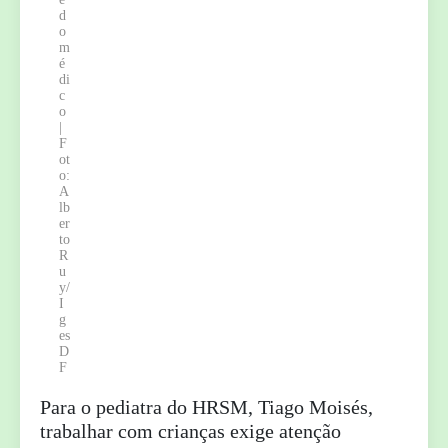
d
o
m
é
di
c
o
|
F
ot
o:
A
lb
er
to
R
u
y/
I
g
es
D
F
Para o pediatra do HRSM, Tiago Moisés,
trabalhar com crianças exige atenção