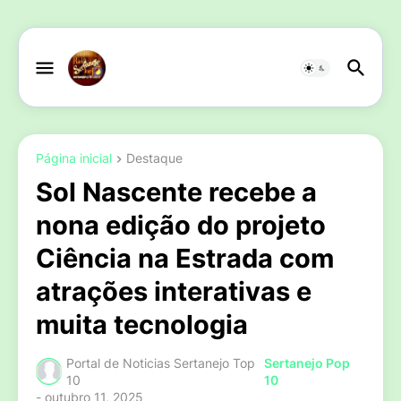
Página inicial
Destaque
Sol Nascente recebe a
nona edição do projeto
Ciência na Estrada com
atrações interativas e
muita tecnologia
Portal de Noticias Sertanejo Top
Sertanejo Pop
10
10
-
outubro 11, 2025